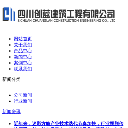
网站首页
关于我们
产品中心
新闻中心
案例中心
联系我们
新闻分类
公司新闻
行业新闻
新闻资讯
近年来，迷彩方舱产业技术迭代节奏加快，行业摆脱传