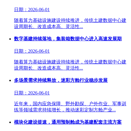
日期：2026-06-01
随着算力基础设施建设持续推进，传统土建数据中心建
设周期长、改造成本高、灵活性...
数字基建持续落地，集装箱数据中心进入高速发展期
日期：2026-06-01
随着算力基础设施建设持续推进，传统土建数据中心建
设周期长、改造成本高、灵活性...
多场景需求持续释放，迷彩方舱行业稳步发展
日期：2026-06-01
近年来，国内应急保障、野外勘探、户外作业、军事训
练等领域需求持续增长，推动迷彩定制方舱产业...
模块化建设提速，通用预制舱成为基建配套主流方案