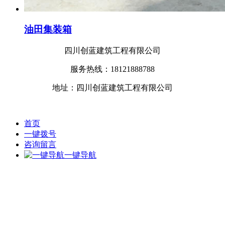
油田集装箱
四川创蓝建筑工程有限公司
服务热线：18121888788
地址：四川创蓝建筑工程有限公司
首页
一键拨号
咨询留言
一键导航