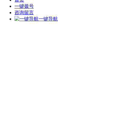
一键拨号
咨询留言
一键导航