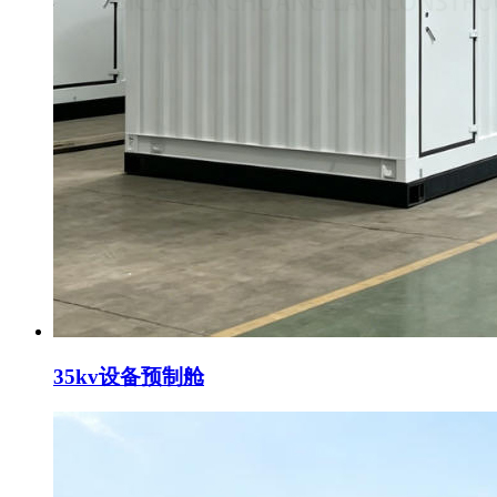
35kv设备预制舱