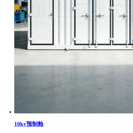
10kv预制舱