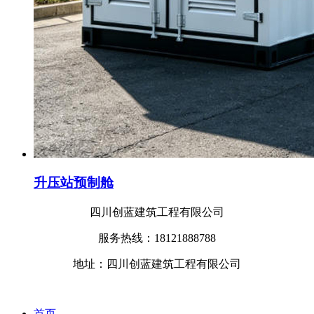
升压站预制舱
四川创蓝建筑工程有限公司
服务热线：18121888788
地址：四川创蓝建筑工程有限公司
首页