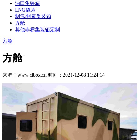
油田集装箱
LNG撬装
制氢/制氧集装箱
方舱
其他非标集装箱定制
方舱
方舱
来源：www.clbox.cn
时间：2021-12-08 11:24:14