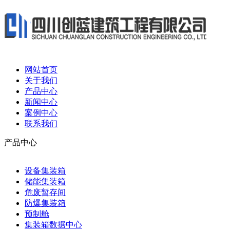
网站首页
关于我们
产品中心
新闻中心
案例中心
联系我们
产品中心
设备集装箱
储能集装箱
危废暂存间
防爆集装箱
预制舱
集装箱数据中心