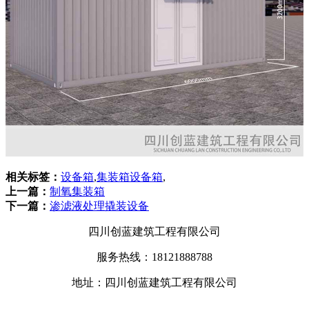
相关标签：
设备箱
,
集装箱设备箱
,
上一篇：
制氧集装箱
下一篇：
渗滤液处理撬装设备
四川创蓝建筑工程有限公司
服务热线：18121888788
地址：四川创蓝建筑工程有限公司