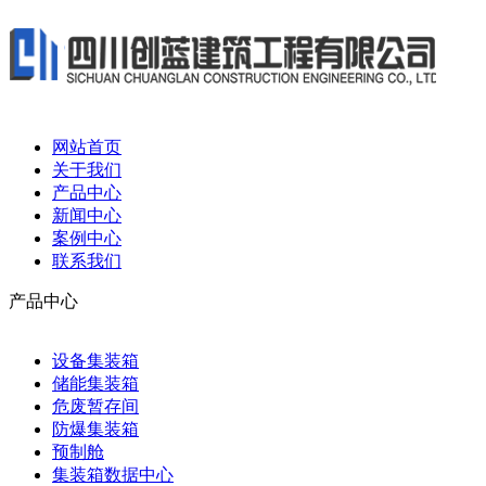
网站首页
关于我们
产品中心
新闻中心
案例中心
联系我们
产品中心
设备集装箱
储能集装箱
危废暂存间
防爆集装箱
预制舱
集装箱数据中心