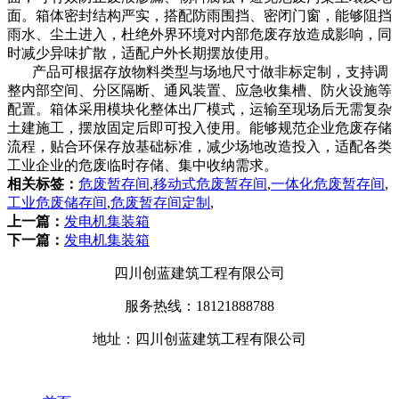
面。箱体密封结构严实，搭配防雨围挡、密闭门窗，能够阻挡
雨水、尘土进入，杜绝外界环境对内部危废存放造成影响，同
时减少异味扩散，适配户外长期摆放使用。
产品可根据存放物料类型与场地尺寸做非标定制，支持调
整内部空间、分区隔断、通风装置、应急收集槽、防火设施等
配置。箱体采用模块化整体出厂模式，运输至现场后无需复杂
土建施工，摆放固定后即可投入使用。能够规范企业危废存储
流程，贴合环保存放基础标准，减少场地改造投入，适配各类
工业企业的危废临时存储、集中收纳需求。
相关标签：
危废暂存间
,
移动式危废暂存间
,
一体化危废暂存间
,
工业危废储存间
,
危废暂存间定制
,
上一篇：
发电机集装箱
下一篇：
发电机集装箱
四川创蓝建筑工程有限公司
服务热线：18121888788
地址：四川创蓝建筑工程有限公司