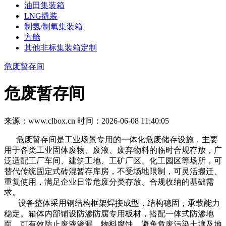
油田集装箱
LNG撬装
制氢/制氧集装箱
方舱
其他非标集装箱定制
危废暂存间
危废暂存间
来源：www.clbox.cn
时间：2026-06-08 11:40:05
危废暂存间是工业场景专用的一体化危废储存设施，主要
用于各类工业固体废物、废液、废弃物料的临时合规存放，广
泛适配工厂车间、建筑工地、工矿厂区、化工园区等场所，可
替代传统固定式砖混暂存库房，不受场地限制，可灵活搬迁、
重复使用，满足企业日常危废分类存放、合规收纳的基础需
求。
设备整体采用钢结构框架焊接成型，结构稳固，承载能力
稳定。箱体内部铺设防渗防腐专用板材，搭配一体式防渗地
面，可有效防止废液渗漏、物料腐蚀，避免危废污染土壤及地