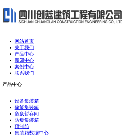
网站首页
关于我们
产品中心
新闻中心
案例中心
联系我们
产品中心
设备集装箱
储能集装箱
危废暂存间
防爆集装箱
预制舱
集装箱数据中心