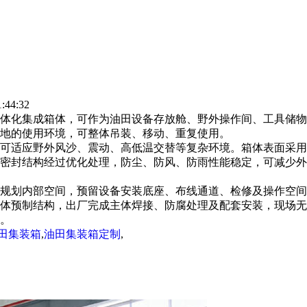
:44:32
化集成箱体，可作为油田设备存放舱、野外操作间、工具储物
地的使用环境，可整体吊装、移动、重复使用。
适应野外风沙、震动、高低温交替等复杂环境。箱体表面采用
密封结构经过优化处理，防尘、防风、防雨性能稳定，可减少外
划内部空间，预留设备安装底座、布线通道、检修及操作空间
体预制结构，出厂完成主体焊接、防腐处理及配套安装，现场无
。
田集装箱
,
油田集装箱定制
,