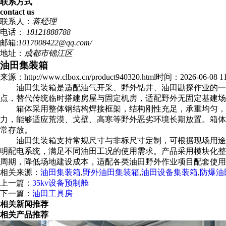
联系方式
contact us
联系人：
蒋经理
电话：
18121888788
邮箱:
1017008422@qq.com/
地址：
成都市锦江区
油田集装箱
来源：http://www.clbox.cn/product940320.html
时间：2026-06-08 11
油田集装箱是适配油气开采、野外钻井、油田勘探作业的一体
点，替代传统临时搭建房屋与固定机房，适配野外无固定基建场
箱体采用整体钢结构焊接框架，结构刚性充足，承重均匀，可
力，能够适应荒漠、戈壁、高寒等野外恶劣环境长期放置。箱体
常存放。
油田集装箱支持常规尺寸与非标尺寸定制，可根据现场用途规
明配电系统，满足不同油田工况的使用需求。产品采用模块化整
周期，降低场地建设成本，适配各类油田野外作业项目配套使用
相关来源：
油田集装箱
,
野外油田集装箱
,
油田设备集装箱
,
防爆油
上一篇：
35kv设备预制舱
下一篇：
油田工具房
相关新闻推荐
相关产品推荐