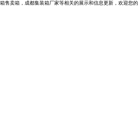
箱售卖箱，成都集装箱厂家等相关的展示和信息更新，欢迎您的