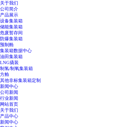
关于我们
公司简介
产品展示
设备集装箱
储能集装箱
危废暂存间
防爆集装箱
预制舱
集装箱数据中心
油田集装箱
LNG撬装
制氢/制氧集装箱
方舱
其他非标集装箱定制
新闻中心
公司新闻
行业新闻
网站首页
关于我们
产品中心
新闻中心