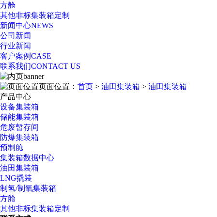
方舱
其他非标集装箱定制
新闻中心
NEWS
公司新闻
行业新闻
客户案例
CASE
联系我们
CONTACT US
页面位置：
首页
>
油田集装箱
>
油田集装箱
产品中心
设备集装箱
储能集装箱
危废暂存间
防爆集装箱
预制舱
集装箱数据中心
油田集装箱
LNG撬装
制氢/制氧集装箱
方舱
其他非标集装箱定制