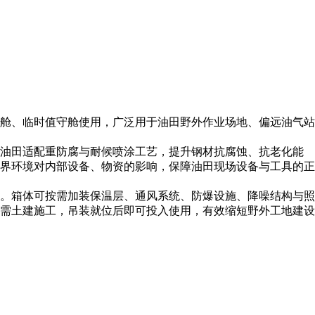
舱、临时值守舱使用，广泛用于油田野外作业场地、偏远油气站
油田适配重防腐与耐候喷涂工艺，提升钢材抗腐蚀、抗老化能
界环境对内部设备、物资的影响，保障油田现场设备与工具的正
。箱体可按需加装保温层、通风系统、防爆设施、降噪结构与照
需土建施工，吊装就位后即可投入使用，有效缩短野外工地建设