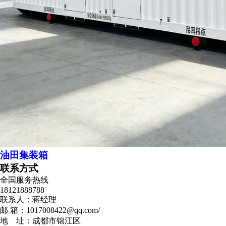
油田集装箱
联系方式
全国服务热线
18121888788
联系人：蒋经理
邮 箱：1017008422@qq.com/
地 址：成都市锦江区