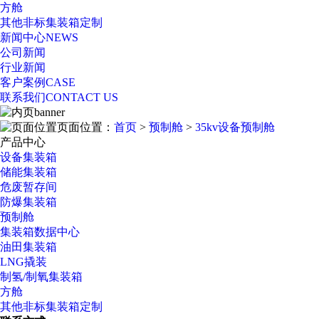
方舱
其他非标集装箱定制
新闻中心
NEWS
公司新闻
行业新闻
客户案例
CASE
联系我们
CONTACT US
页面位置：
首页
>
预制舱
>
35kv设备预制舱
产品中心
设备集装箱
储能集装箱
危废暂存间
防爆集装箱
预制舱
集装箱数据中心
油田集装箱
LNG撬装
制氢/制氧集装箱
方舱
其他非标集装箱定制